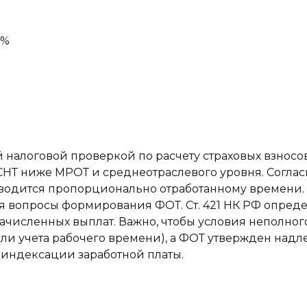
0%
 налоговой проверкой по расчету страховых взносов
НТ ниже МРОТ и среднеотраслевого уровня. Согласно
зводится пропорционально отработанному времени.
я вопросы формирования ФОТ. Ст. 421 НК РФ определя
ачисленных выплат. Важно, чтобы условия неполно
бели учета рабочего времени), а ФОТ утвержден на
б индексации заработной платы.