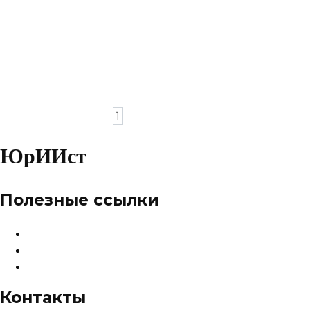
Срочный запрос отчёта за прошлый
месяц
Договор оказания услуг по
обучению английскому языку
Пагинация
1
2
Далее
записей
ЮрИИст
Полезные ссылки
О сервисе
Тарифы и цены
Карта сайта
Контакты