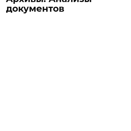
документов
Административный иск о
бездействии миграционного органа
Дипломная работа: уголовно-
правовая характеристика насилия в
школе
Анализ искового заявления для
истца
Роль истца в судебном процессе