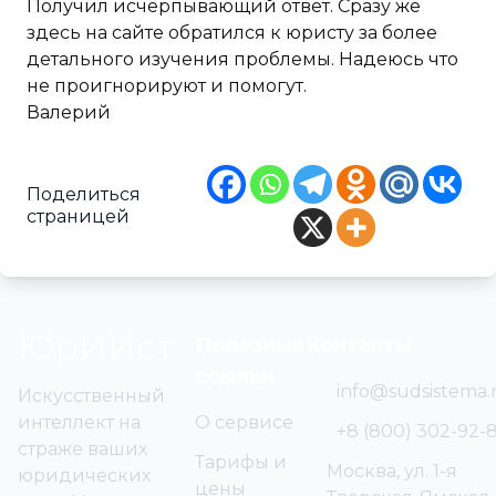
Получил исчерпывающий ответ. Сразу же
здесь на сайте обратился к юристу за более
детального изучения проблемы. Надеюсь что
не проигнорируют и помогут.
Валерий
Поделиться
страницей
ЮрИИст
Полезные
Контакты
ссылки
info@sudsistema.
Искусственный
интеллект на
О сервисе
+8 (800) 302-92-
страже ваших
Тарифы и
Москва, ул. 1-я
юридических
цены