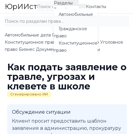
Перейти
Разделы
ЮрИИст
Контакты
Войти
Тарифы
к
Автомобильные
содержанию
дела
Гражданское
Автомобильные дела
Гражданское право
право
Конституционное право
Социальное право
Уголовное
Конституционное
право
Бизнес
Документы
Тарифы
Контакты
право
Социальное
Как подать заявление о
право
Уголовное
травле, угрозах и
право
клевете в школе
Бизнес
Сгенерировано ИИ
Документы
Шаблоны
Обсуждение ситуации
Клиент просит предоставить шаблон
заявления в администрацию, прокуратуру