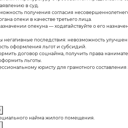
заявлению в суд.
озможность получения согласия несовершеннолетне
гана опеки в качестве третьего лица.
назначении опекуна — ходатайствуйте о его назнач
ы негативные последствия: невозможность улучшен
сть оформления льгот и субсидий.
мить договор соцнайма, получить права нанимател
формить льготы.
ессиональному юристу для грамотного составления
0
оциального найма жилого помещения.
9