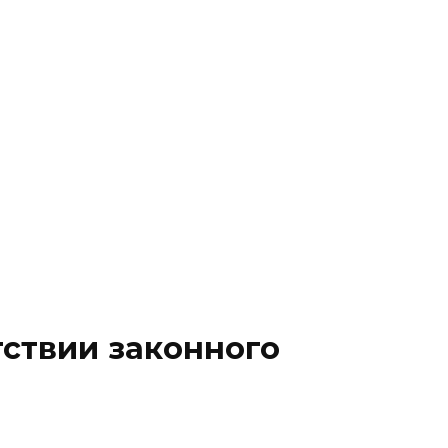
 право
Бизнес
 право
Бизнес
Документы
Тарифы
тствии законного