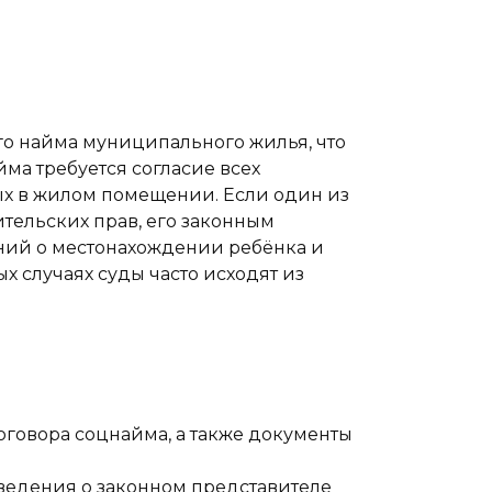
го найма муниципального жилья, что
йма требуется согласие всех
х в жилом помещении. Если один из
тельских прав, его законным
ений о местонахождении ребёнка и
х случаях суды часто исходят из
оговора соцнайма, а также документы
сведения о законном представителе