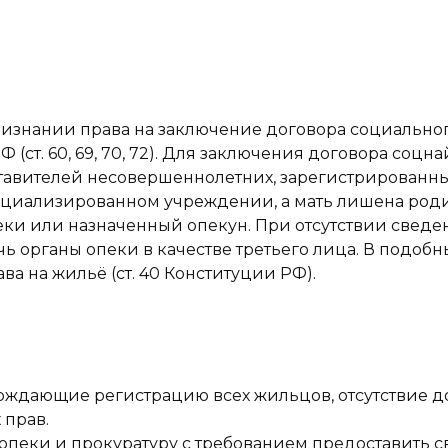
ризнании права на заключение договора социально
т. 60, 69, 70, 72). Для заключения договора соцна
тавителей несовершеннолетних, зарегистрированны
циализированном учреждении, а мать лишена роди
еки или назначенный опекун. При отсутствии свед
ь органы опеки в качестве третьего лица. В подобны
а на жильё (ст. 40 Конституции РФ).
рждающие регистрацию всех жильцов, отсутствие д
 прав.
опеки и прокуратуру с требованием предоставить 