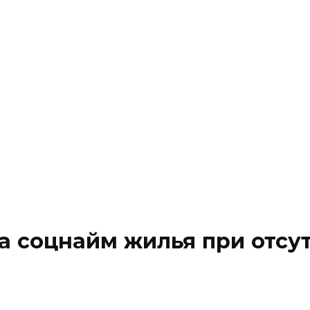
онституционное право
Социальное право
Уголовное
онституционное право
Социальное право
Уголовное
а соцнайм жилья при отсу