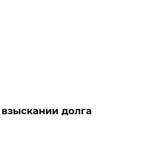
 право
Бизнес
 право
Бизнес
Документы
Тарифы
 взыскании долга