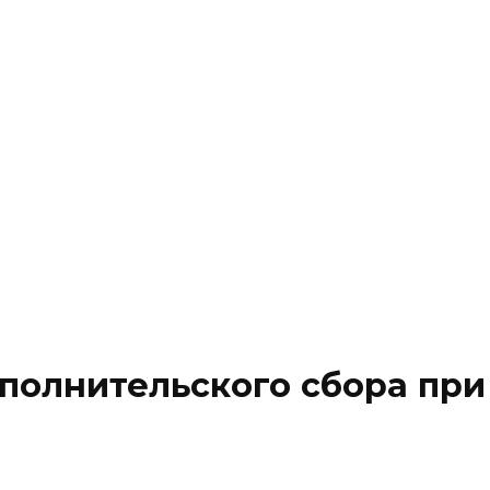
онституционное право
Социальное право
Уголовное
онституционное право
Социальное право
Уголовное
сполнительского сбора при