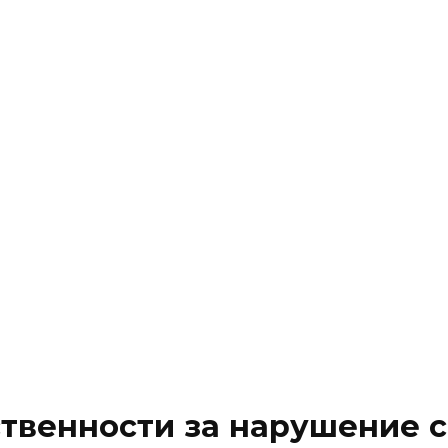
онституционное право
Социальное право
Уголовное 
онституционное право
Социальное право
Уголовное 
твенности за нарушение с