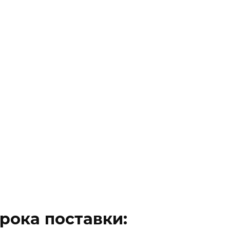
право
Бизнес
право
Бизнес
Документы
Тарифы
Контакты
рока поставки: