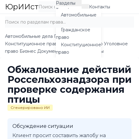
Перейти
Разделы
ЮрИИст
Контакты
Войти
Тарифы
к
Автомобильные
содержанию
дела
Гражданское
Автомобильные дела
Гражданское право
право
Конституционное право
Социальное право
Уголовное
Конституционное
право
Бизнес
Документы
Тарифы
Контакты
право
Социальное
Обжалование действий
право
Уголовное
Россельхознадзора при
право
проверке содержания
Бизнес
птицы
Документы
Сгенерировано ИИ
Шаблоны
Обсуждение ситуации
Клиент просит составить жалобу на