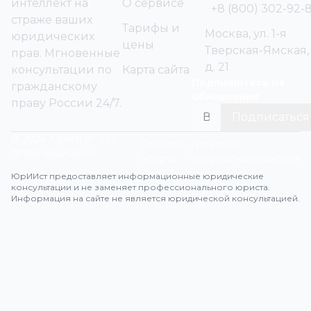
интеллект на
О сервисе
+8 (800) 302-92-
страже ваших
Тарифы и
Москва, ул. 1-я
юридических
цены
Тверская-Ямская,
прав. Мгновенные
д. 21
консультации по
Карта сайта
Подпишитесь на
гражданскому
обновления
праву России 24/7.
Подписаться
© 2026 ЮрИИст. Все
Договор-
Политика
права защищены.
оферта
конфиденциальности
ЮрИИст предоставляет информационные юридические
консультации и не заменяет профессионального юриста.
Информация на сайте не является юридической консультацией.